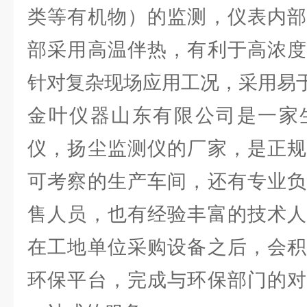
类等有机物）的监测，仪表内部
部采用高温伴热，有利于高浓度
针对复杂现场应用工况，采用易
金叶仪器山东有限公司是一家
仪，扬尘监测仪的厂家，是正规
可考察的生产车间，还有专业负
售人员，也有经验丰富的技术人
在工地单位采购设备之后，会积
环保平台，完成与环保部门的对