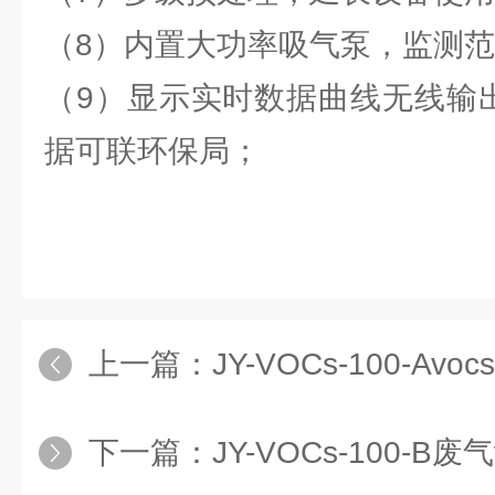
（8）内置大功率吸气泵，监测
（9）显示实时数据曲线无线输出
据可联环保局；
上一篇：
JY-VOCs-100-A
下一篇：
JY-VOCs-100-B