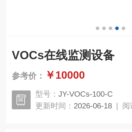
VOCs在线监测设备
￥10000
参考价：
型号：
JY-VOCs-100-C
更新时间：
2026-06-18
|
阅